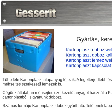
Gyártás, ker
Kartonplaszt doboz w
Kartonplaszt doboz kal
Kartonplaszt lemez we
Kartonplaszt kapcsolat
Több féle Kartonplaszt alapanyag létezik. A legelterjedtebb é
méhsejtes szerkezetű lemezek is.
Cégünk általában méhsejtes szerkezetű anyagot használ a Kart
cartonplastból is gyártunk dobozt.
Számos formájú Kartonplaszt doboz gyártható. Tetőfenék lapolt