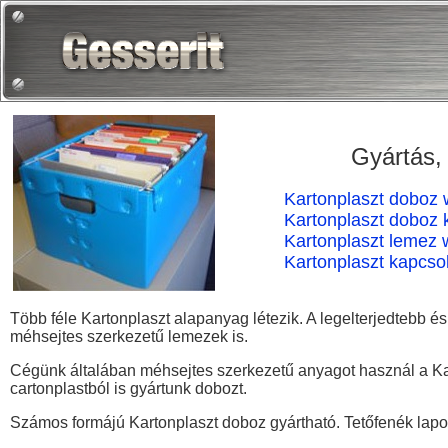
Gyártás,
Kartonplaszt doboz
Kartonplaszt doboz k
Kartonplaszt lemez
Kartonplaszt kapcso
Több féle Kartonplaszt alapanyag létezik. A legelterjedtebb é
méhsejtes szerkezetű lemezek is.
Cégünk általában méhsejtes szerkezetű anyagot használ a Kart
cartonplastból is gyártunk dobozt.
Számos formájú Kartonplaszt doboz gyártható. Tetőfenék lapolt