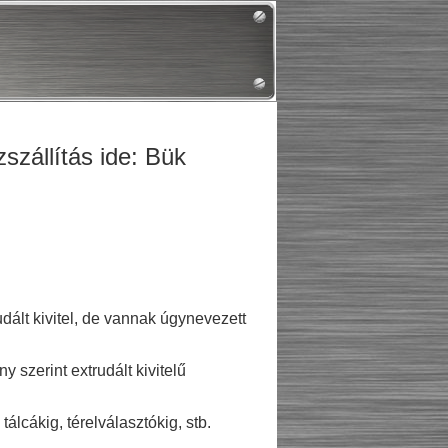
zállítás ide: Bük
dált kivitel, de vannak úgynevezett
szerint extrudált kivitelű
lcákig, térelválasztókig, stb.