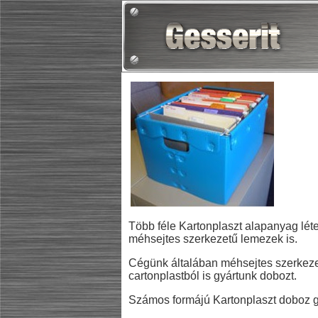
Több féle Kartonplaszt alapanyag léte
méhsejtes szerkezetű lemezek is.
Cégünk általában méhsejtes szerkezetű
cartonplastból is gyártunk dobozt.
Számos formájú Kartonplaszt doboz gyá