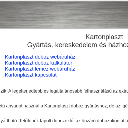
Kartonplaszt
Gyártás, kereskedelem és házhozs
Kartonplaszt doboz webáruház
Kartonplaszt doboz kalkulátor
Kartonplaszt lemez webáruház
Kartonplaszt kapcsolat
zik. A legelterjedtebb és legáltalánosabb felhasználású az extru
 anyagot használ a Kartonplaszt doboz gyártáshoz, de az igény 
rtható. Tetőfenék lapolt dobozoktól az önzáró dobozokon át a tá