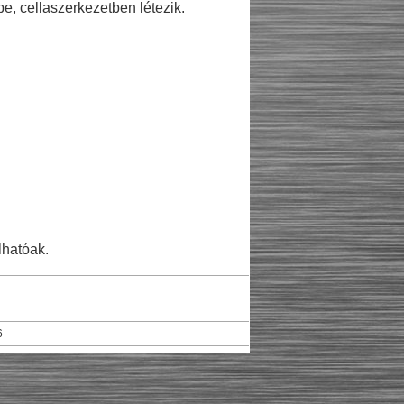
, cellaszerkezetben létezik.
lhatóak.
6