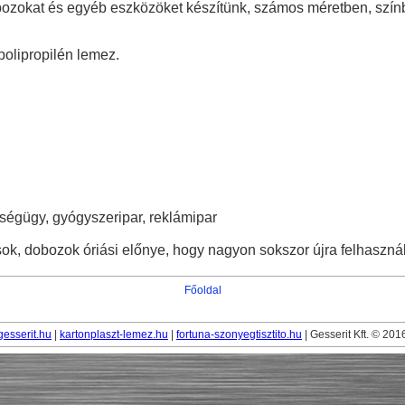
ozokat és egyéb eszközöket készítünk, számos méretben, színbe
polipropilén lemez.
ségügy, gyógyszeripar, reklámipar
ok, dobozok óriási előnye, hogy nagyon sokszor újra felhaszná
Főoldal
gesserit.hu
|
kartonplaszt-lemez.hu
|
fortuna-szonyegtisztito.hu
| Gesserit Kft. © 201